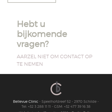
Hebt u
bijkomende
vragen?
AARZEL NIET OM CONTACT OP
TE NEMEN
Bellevue Clinic
-
Speelhofdreef 52
-
2970 Schilde
-
Tel:
+32 3 288 11 11
-
GSM: +32 477 39 16 38