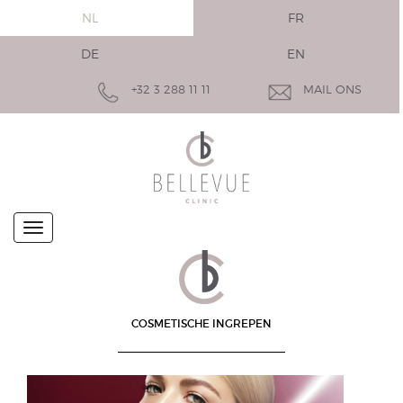
NL
FR
DE
EN
+32 3 288 11 11
MAIL ONS
COSMETISCHE INGREPEN